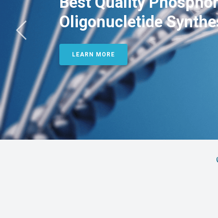
Best Quality Phosphor
Oligonucletide Synthe
LEARN MORE