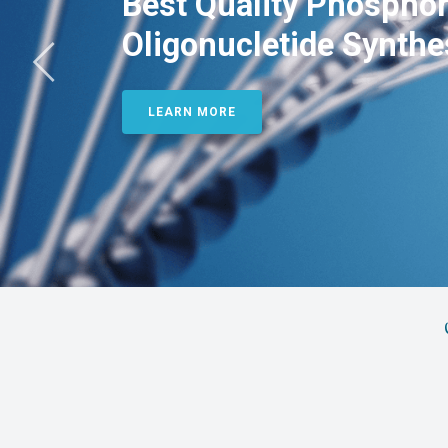
Best Quality Phosphor
Oligonucletide Synthe
LEARN MORE