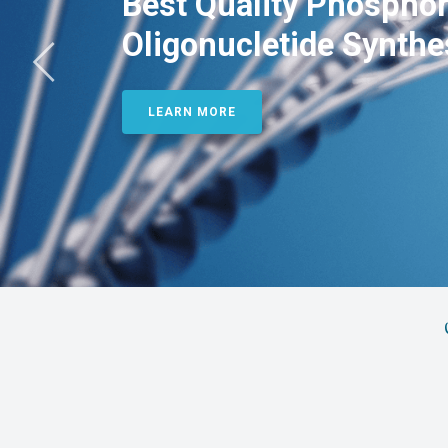
Best Quality Phosphor
Oligonucletide Synthe
LEARN MORE