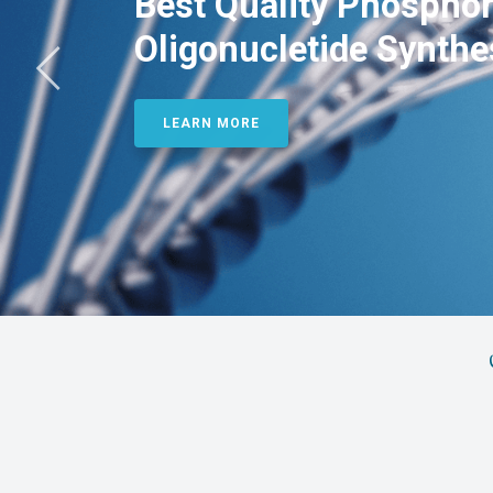
Best Quality Phosphor
Oligonucletide Synthe
LEARN MORE