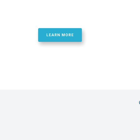
Best Quality Phosphor
Oligonucletide Synthe
LEARN MORE