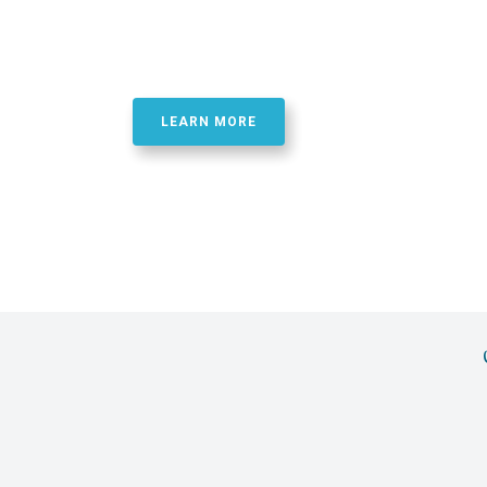
Best Quality Phosphor
Oligonucletide Synthe
LEARN MORE