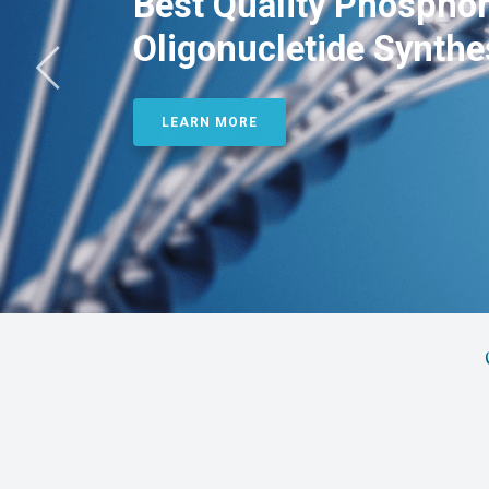
Best Quality Phosphor
Oligonucletide Synthe
LEARN MORE