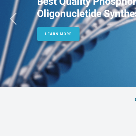
Best Quality Phosphor
Oligonucletide Synthe
LEARN MORE