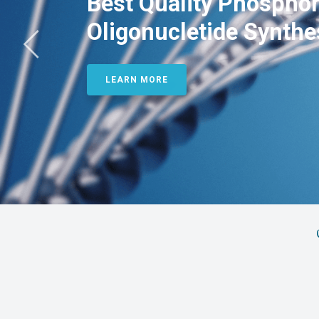
Best Quality Phosphor
Oligonucletide Synthe
LEARN MORE