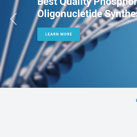
Best Quality Phosphor
Oligonucletide Synthe
LEARN MORE