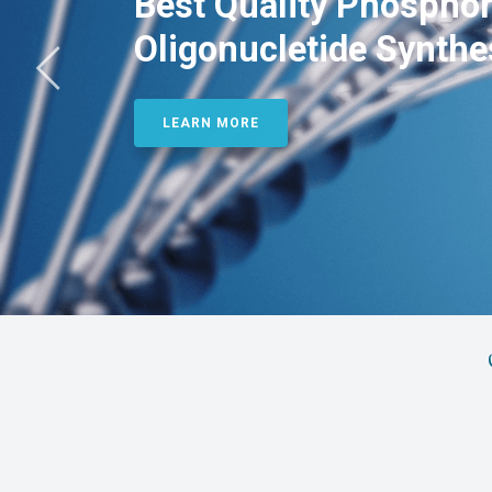
Best Quality Phosphor
Oligonucletide Synthe
LEARN MORE