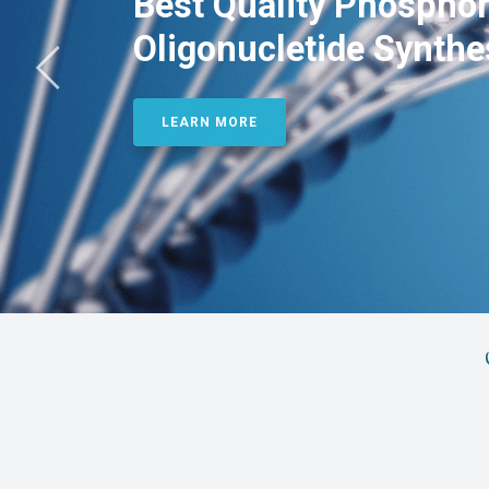
Best Quality Phosphor
Oligonucletide Synthe
LEARN MORE