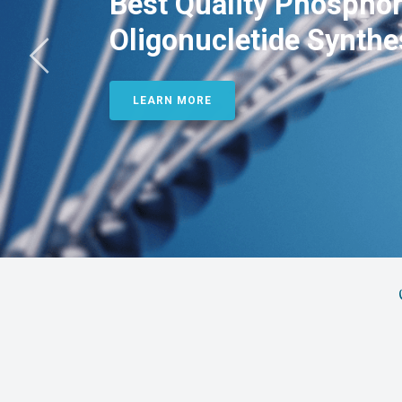
Best Quality Phosphor
Oligonucletide Synthe
LEARN MORE