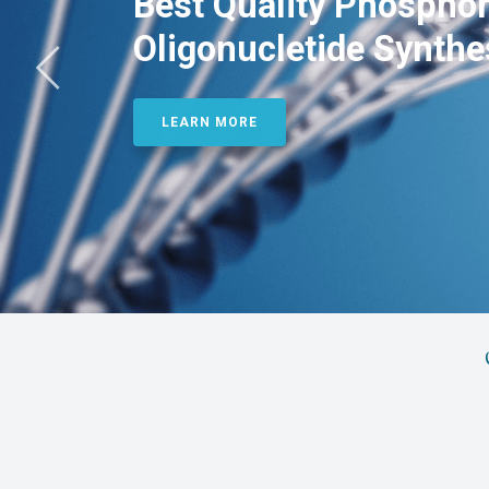
Best Quality Phosphor
Oligonucletide Synthe
LEARN MORE