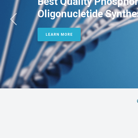
Best Quality Phosphor
Oligonucletide Synthe
LEARN MORE