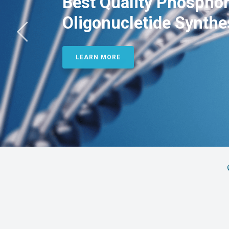
Best Quality Phosphor
Oligonucletide Synthe
LEARN MORE