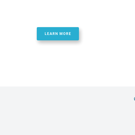
Best Quality Phosphor
Oligonucletide Synthe
LEARN MORE