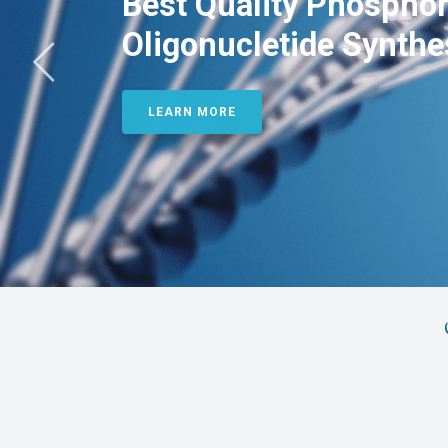
Best Quality Phosphor
Oligonucletide Synthe
LEARN MORE