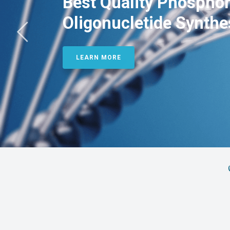
Best Quality Phosphor
Oligonucletide Synthe
LEARN MORE