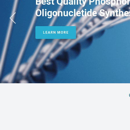
Best Quality Phosphor
Oligonucletide Synthe
LEARN MORE