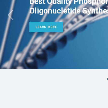
Best Quality Phosphor
Oligonucletide Synthe
LEARN MORE