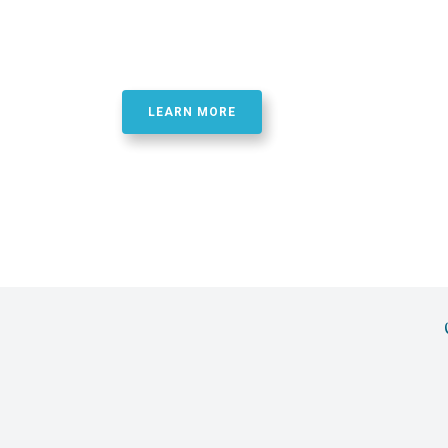
Best Quality Phosphor
Oligonucletide Synthe
LEARN MORE