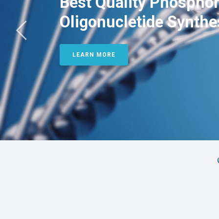
Best Quality Phosphor
Oligonucletide Synthe
LEARN MORE