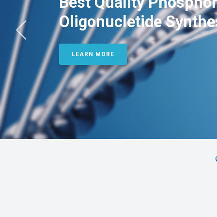
Best Quality Phosphor
Oligonucletide Synthe
LEARN MORE