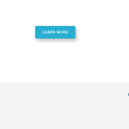
Best Quality Phosphor
Oligonucletide Synthe
LEARN MORE