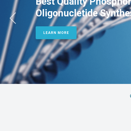
Best Quality Phosphor
Oligonucletide Synthe
LEARN MORE