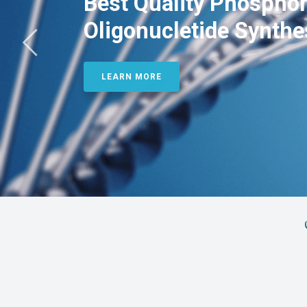
Best Quality Phosphor
Oligonucletide Synthe
LEARN MORE