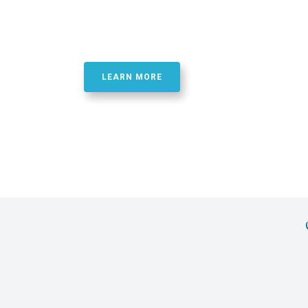
Best Quality Phosphor
Oligonucletide Synthe
LEARN MORE