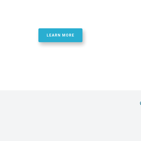
Best Quality Phosphor
Oligonucletide Synthe
LEARN MORE