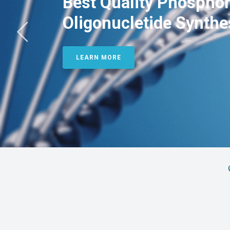
Best Quality Phosphor
Oligonucletide Synthe
LEARN MORE