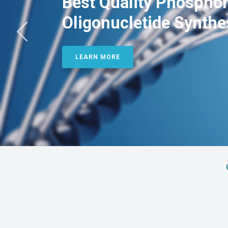
Best Quality Phosphor
Oligonucletide Synthe
LEARN MORE