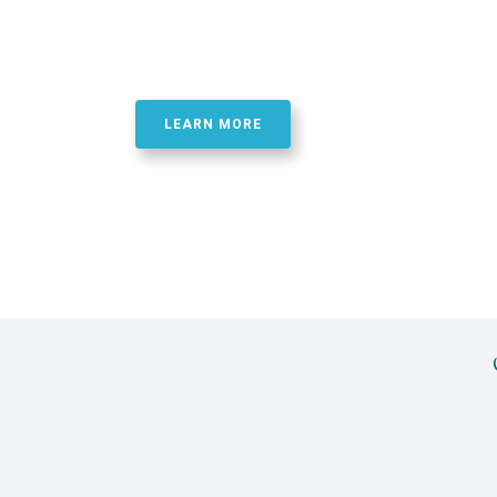
Best Quality Phosphor
Oligonucletide Synthe
LEARN MORE