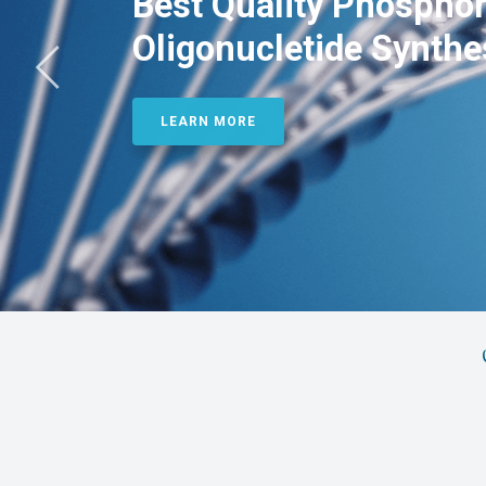
Best Quality Phosphor
Oligonucletide Synthe
LEARN MORE