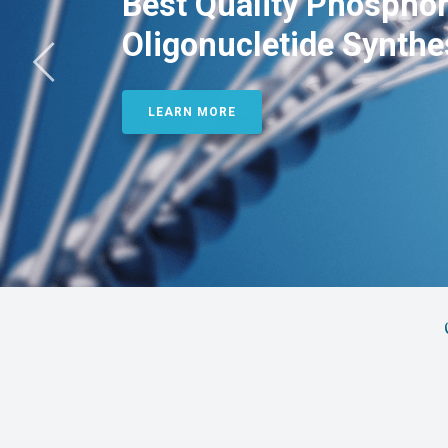
Best Quality Phosphor
Oligonucletide Synthe
LEARN MORE