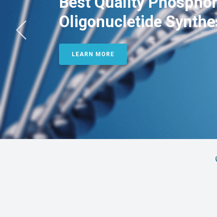
Best Quality Phosphor
Oligonucletide Synthe
LEARN MORE