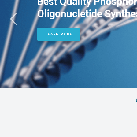
Best Quality Phosphor
Oligonucletide Synthe
LEARN MORE