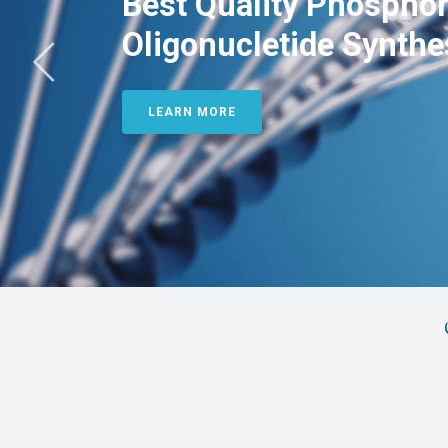
Best Quality Phosphor
Oligonucletide Synthe
LEARN MORE