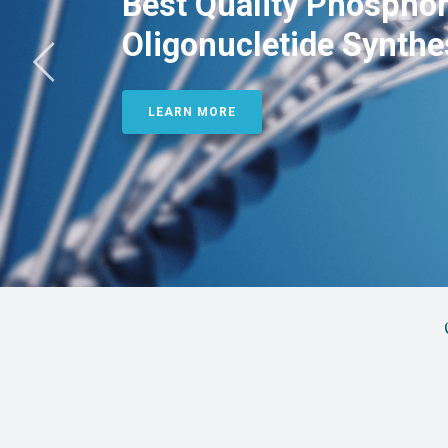
Best Quality Phosphor
Oligonucletide Synthe
LEARN MORE