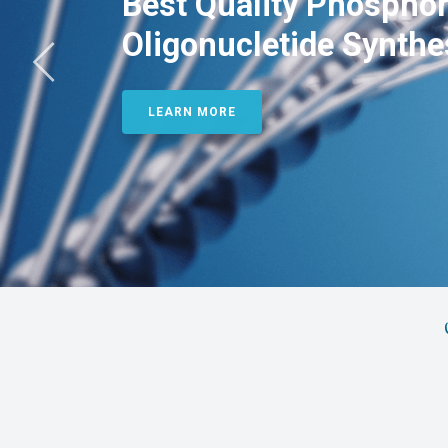
Best Quality Phosphor
Oligonucletide Synthe
LEARN MORE