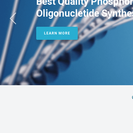
Best Quality Phosphor
Oligonucletide Synthe
LEARN MORE