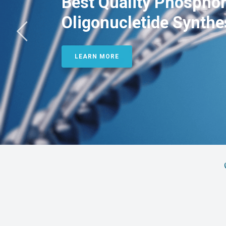
Best Quality Phosphor
Oligonucletide Synthe
LEARN MORE