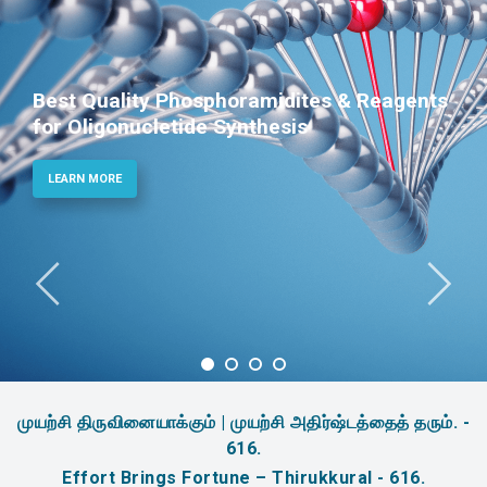
ality Phosphoramidites & Reagents
Phos
onucletide Synthesis
Ther
E
LEAR
முயற்சி திருவினையாக்கும் | முயற்சி அதிர்ஷ்டத்தைத் தரும். -
616.
Effort Brings Fortune – Thirukkural - 616.