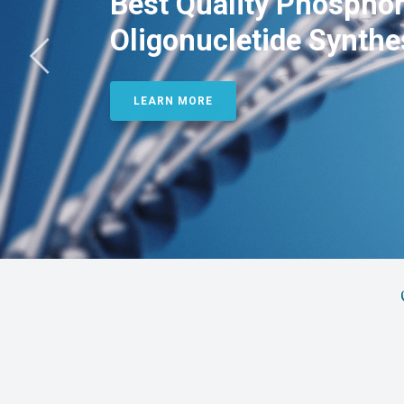
Best Quality Phosphor
Oligonucletide Synthe
LEARN MORE