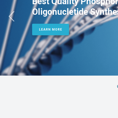
Best Quality Phosphor
Oligonucletide Synthe
LEARN MORE